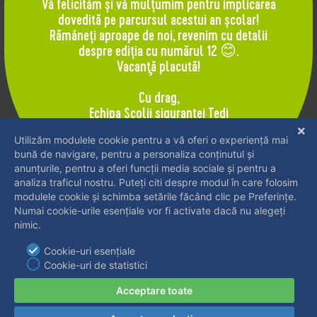
Vă felicităm și vă mulțumim pentru implicarea
dovedită pe parcursul acestui an școlar!
Rămâneți aproape de noi, revenim cu detalii
Profesor pentru învățământul primar,
despre ediția cu numărul 12 😊.
Vacanţă placută!
Andriescu Gabriela Marinela
Cu drag,
Echipa Şcolii siguranţei Tedi
1. De cât timp profesați?
De mai bine de 28 de ani, mi-am dedicat
viața învățământului primar. Pentru mine, a
fi învățător înseamnă să construiesc un
mediu în care fiecare copil să se simtă în
siguranță, ascultat și încurajat. Timpul
petrecut alături de copii nu se măsoară în