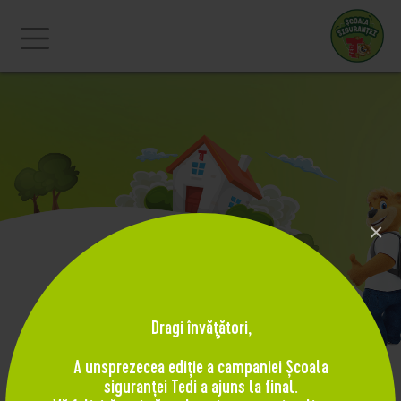
×
Dragi învăţători,
A unsprezecea ediție a campaniei Școala
Portret de învățător
siguranței Tedi a ajuns la final.