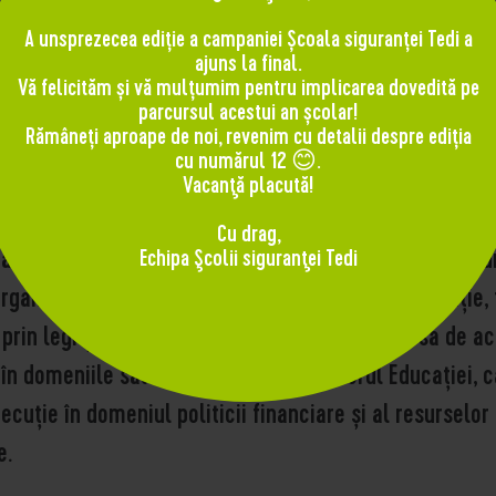
i şi Cercetării
A unsprezecea ediție a campaniei Școala siguranței Tedi a
ajuns la final.
Vă felicităm și vă mulțumim pentru implicarea dovedită pe
parcursul acestui an școlar!
Rămâneți aproape de noi, revenim cu detalii despre ediția
cu numărul 12 😊.
Vacanţă placută!
Cu drag,
 al administraţiei publice centrale, cu personalitate j
Echipa Şcolii siguranţei Tedi
organizează și conduce sistemul național de educație, 
e prin legi și prin alte acte normative din sfera sa de a
n domeniile sale de activitate. Ministerul Educației, c
xecuție în domeniul politicii financiare și al resurselo
e.