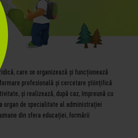
uridică, care se organizează și funcționează
formare profesională și cercetare științifică
ctivitate, și realizează, după caz, împreună cu
a organ de specialitate al administrației
r umane din sfera educației, formării