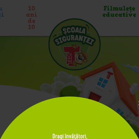
u
10
Filmuleţe
ți
ani
educative
de
10
Dragi învăţători,