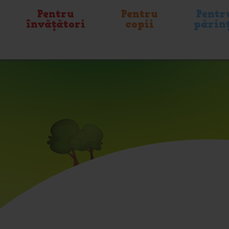
Pentru
Pentru
Pentr
învățători
copii
părin