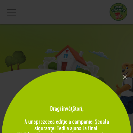
×
Tema 11 - Deplasarea pe
Dragi învăţători,
strada si traversarea
A unsprezecea ediție a campaniei Școala
carosabilului
siguranței Tedi a ajuns la final.