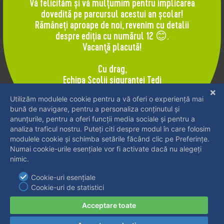
Vă felicităm și vă mulțumim pentru implicarea
dovedită pe parcursul acestui an școlar!
Rămâneți aproape de noi, revenim cu detalii
despre ediția cu numărul 12 😊.
Puteţi descărca fişa lecţiei "Deplasarea pe
Vacanţă placută!
strada si traversarea carosabilului" de
aici
.
Cu drag,
Echipa Şcolii siguranţei Tedi
JOC.
Deplasarea pe stradă şi traversarea
carosabilului