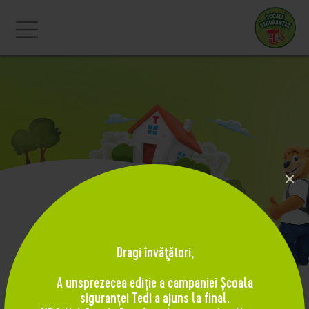
×
Tema 3 - Siguranţa în
Dragi învăţători,
pauză
A unsprezecea ediție a campaniei Școala
siguranței Tedi a ajuns la final.