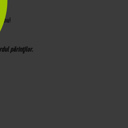
a nu!
dul părinţilor.