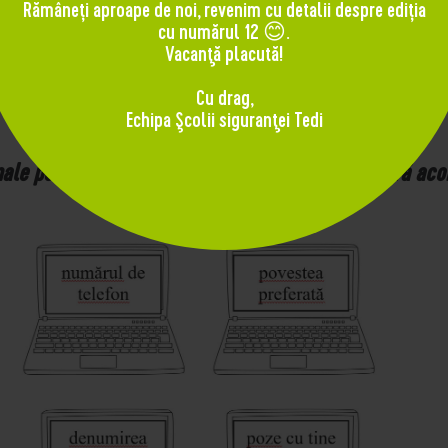
poze cu mine. Aşa da! / Aşa nu!
Rămâneți aproape de noi, revenim cu detalii despre ediția
cu numărul 12 😊.
Aşa nu!
Vacanţă placută!
i-a trimis un mesaj neplăcut sau indecent. Aşa da! / Aş
Cu drag,
Echipa Şcolii siguranţei Tedi
le pe care nu ai voie să le transmiţi nimănui fără acor