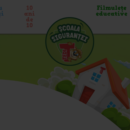
u
10
Filmuleţe
ți
ani
educative
de
10