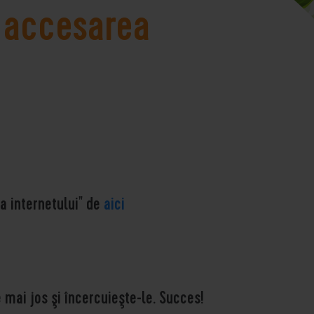
i accesarea
ea internetului" de
aici
 mai jos şi încercuieşte-le. Succes!