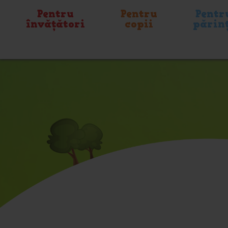
Pentru
Pentru
Pentr
învățători
copii
părin