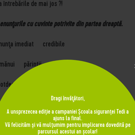
 întrebările de mai jos ?!
unţurile cu cuvinte potrivite din partea dreaptă.
i anunţa imediat credibile
 nimănui părinţii
 întotdeauna datele personale
Dragi învăţători,
fiecare situaţie dată.
A unsprezecea ediție a campaniei Școala siguranței Tedi a
ajuns la final.
Vă felicităm și vă mulțumim pentru implicarea dovedită pe
parcursul acestui an școlar!