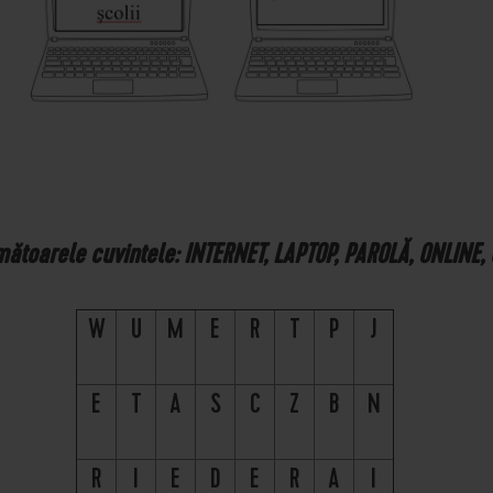
următoarele cuvintele: INTERNET, LAPTOP, PAROLĂ, ONLINE, 
W
U
M
E
R
T
P
J
E
T
A
S
C
Z
B
N
R
I
E
D
E
R
A
I