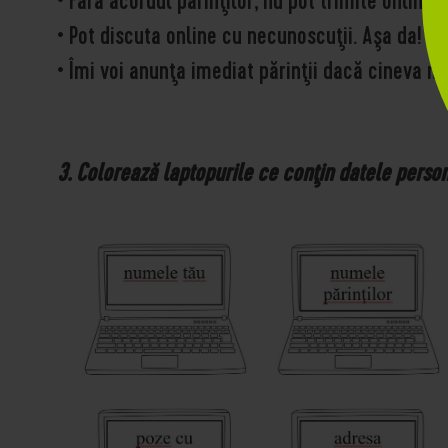
• Fără acordul părinţilor, nu pot trimite online 
• Pot discuta online cu necunoscuţii. Aşa da! / 
• Îmi voi anunţa imediat părinţii dacă cineva m
3.
Colorează laptopurile ce conţin datele persona