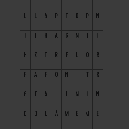
U
L
A
P
T
O
P
N
I
I
R
A
G
N
I
T
H
Z
T
R
F
L
O
R
F
A
F
O
N
I
T
R
G
T
A
L
L
N
L
N
D
O
L
Ă
M
E
M
E